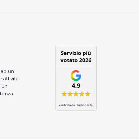
Servizio più
votato 2026
e ad un
 attività
4.9
e un
stenza
verificato da Trustindex