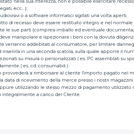
cquistato nella sua interezza, non è possibile esercitare rec
legati, ecc…);
audiovisivi o a software informatici sigillati una volta aperti;
iritto di recesso deve essere restituito integro e nel normale
tte le sue parti (compresi imballo ed eventuale documenta
 deve manipolare e ispezionare i beni con la dovuta diligen
re verranno addebitati al consumatore, per limitare dannegg
nserirla in una seconda scatola, sulla quale apporre il nume
nfezionati su misura o personalizzati ( es. PC assemblati su sp
damente ( es. cd. consumabili ).
o provvederà a rimborsare al cliente l’importo pagato nel
dalla data di ricevimento della merce presso i nostri magazzin
oppure utilizzando le stesso mezzo di pagamento utilizzato 
o integralmente a carico del Cliente.