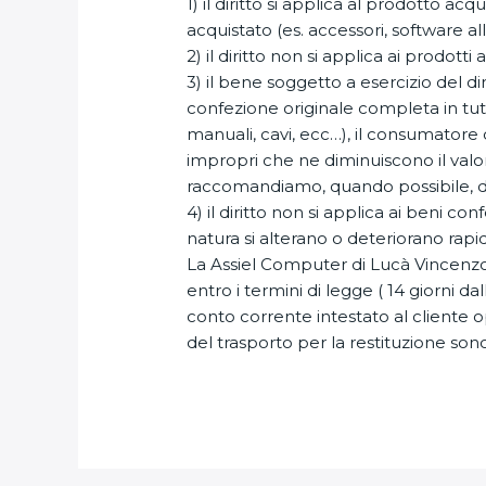
1) il diritto si applica al prodotto a
acquistato (es. accessori, software al
2) il diritto non si applica ai prodotti 
3) il bene soggetto a esercizio del d
confezione originale completa in tu
manuali, cavi, ecc…), il consumatore
impropri che ne diminuiscono il valo
raccomandiamo, quando possibile, di i
4) il diritto non si applica ai beni co
natura si alterano o deteriorano rapi
La Assiel Computer di Lucà Vincenz
entro i termini di legge ( 14 giorni 
conto corrente intestato al cliente 
del trasporto per la restituzione son