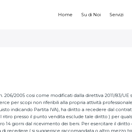
Home
Su di Noi
Servizi
. n. 206/2005 cosi come modificati dalla direttiva 2011/83/UE
ce per scopi non riferibili alla propria attività professional
isto indicando Partita IVA), ha diritto a recedere dal contratt
il ritiro presso il punto vendita esclude tale diritto ) per qua
o 14 giorni dal ricevimento dei beni. Per esercitare il diritto 
di recedere ( si suggerisce raccomandata o altro mezzo tracc